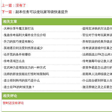
上一篇：没有了
下一篇：
副本任务可以使玩家等级快速提升
相关文章
·
大神分享牛魔王新打法
·
提纯玄冰铁的方法是
·
鬼蛊传奇福利大爆炸全方位介绍
·
官位对于传奇玩家来
·
升刀的技巧便是有耐心
·
所有职业的经典升级
·
英雄逐日剑法受到伤害会减少
·
传奇谈谈游戏中狂暴
·
论开荒的条件有哪些
·
法师跟战士PK怎么样
·
传奇圣域怎么去
·
传奇施毒印会让敌人
·
玄武神力是增加实力的一种方式
·
群英争霸是怎么进行
·
法师的群攻技能在打怪时有限制吗
·
前期单人法师练级之
·
道士得到狗书的技巧是什么
·
什么组合硬到怀疑人
·
道士在PK的时候无敌？
·
激活禁锢之灵之后要
相关评论
暂时还没有评论