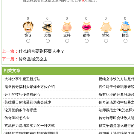
请选择您看到这篇文章时的心情: 已有
0
人表态：
0
0
0
0
0
0
惊讶
欠揍
支持
很棒
愤怒
搞笑
上一篇：
什么组合硬到怀疑人生？
下一篇：
传奇圣域怎么去
相关文章
·
大神分享牛魔王新打法
·
提纯玄冰铁的方法是
·
鬼蛊传奇福利大爆炸全方位介绍
·
官位对于传奇玩家来
·
升刀的技巧便是有耐心
·
所有职业的经典升级
·
英雄逐日剑法受到伤害会减少
·
传奇谈谈游戏中狂暴
·
论开荒的条件有哪些
·
法师跟战士PK怎么样
·
传奇圣域怎么去
·
传奇施毒印会让敌人
·
玄武神力是增加实力的一种方式
·
群英争霸是怎么进行
·
法师的群攻技能在打怪时有限制吗
·
前期单人法师练级之