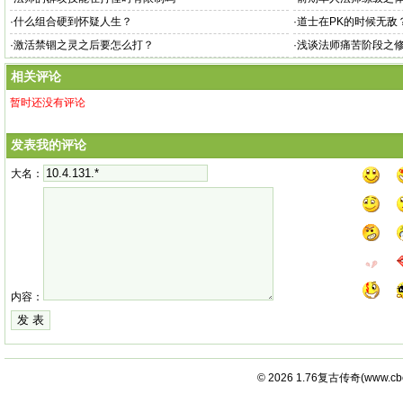
·
什么组合硬到怀疑人生？
·
道士在PK的时候无敌
·
激活禁锢之灵之后要怎么打？
·
浅谈法师痛苦阶段之
相关评论
暂时还没有评论
发表我的评论
大名：
内容：
© 2026
1.76复古传奇
(
www.cb