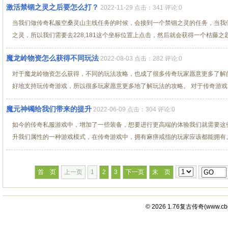
激活禁锢之灵之后要怎么打？
2022-11-29 点击：341 评论:0
当我们做传奇私服空桑灵山主线任务的时候，会接到一个禁锢之灵的任务，当我
之灵，所以我们需要去228,181这个坐标位置上点击，然后就会获得一个枯藤之匙，
魔龙岭物资怎么获得不同玩法
2022-08-03 点击：282 评论:0
对于魔龙岭物资怎么获得，不同的玩法攻略，也成了很多传奇玩家愿意更多了解
好地支持玩传奇游戏，所以很多玩家愿意更多地了解玩法的攻略。 对于传奇游戏当
魔元神镯给我们带来的提升
2022-06-09 点击：304 评论:0
如今的传奇私服游戏中，增加了一些装备，想要进行更高端的体验我们就需要这
升我们属性的一种游戏模式，在传奇游戏中，拥有麻痹戒指的玩家应该都能拥有。 
首 页
上一页
1
2
3
下一页
末 页
© 2026
1.76复古传奇
(
www.cb