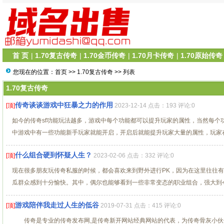
首 页
|
1.70复古传奇
|
1.70金币传奇
|
1.70月卡传奇
|
1.70原始传奇
您现在的位置：
首页
>>
1.70复古传奇
>> 列表
1.70复古传奇
传奇谈谈游戏中狂暴之力的作用
[顶]
2023-12-14 点击：193 评论:0
如今的传奇sf功能玩法越多，游戏中每个功能都可以提升玩家的属性，当然每个
中游戏中有一些功能新手玩家就能开启，开启后就能提升玩家大量的属性，玩家在前
什么组合硬到怀疑人生？
[顶]
2023-02-06 点击：332 评论:0
现在很多朋友玩传奇私服的时候，都会喜欢来到野外进行PK，因为在这里往往
瓜群众感到十分愉快。其中，偶尔也能够看到一些非常变态的职业组合，强大到令人
游戏陪伴我走过人生的低谷
[顶]
2019-07-31 点击：415 评论:0
传奇是专业的传奇发布网,是传奇新开网站经典网站的代表，为传奇骨灰小伙