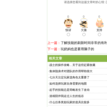
请选择您看到这篇文章时的心情: 
0
0
0
惊讶
欠揍
支持
上一篇：
了解技能的刷新时间非常的有
下一篇：
玩奶妈也是要用脑子的
相关文章
·
战士的操作攻略，关于这些赶紧收藏
·
集体隐身术对团队的作用帮助很大
·
七分天注定玩家选角色太重要了
·
如何选择玩家自身需要的地图
·
起手的技能总是简略发生了改动
·
游戏陪伴我走过人生的低谷
·
什么任务奖励玩家的道具比较多