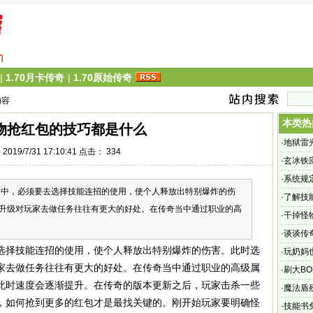
|
1.70月卡传奇
|
1.70原始传奇
内容
本类热
物抢红包的技巧都是什么
·
地狱雷
019/7/31 17:10:41 点击：
334
·
玄冰铁
·
系统规
，必须要去选择技能连招的使用，使个人释放出特别爆炸的伤
·
了解技
升级对玩家去做任务往往有更大的好处。在传奇当中通过职业的高
·
干掉怪
·
谈谈传
选择技能连招的使用，使个人释放出特别爆炸的伤害。此时选
·
玩奶妈
家去做任务往往有更大的好处。在传奇当中通过职业的高级属
·
刷大B
此时速度会逐渐提升。在传奇的版本更新之后，玩家击杀一些
·
魔法盾
，如何抢到更多的红包才是最找关键的。刚开始玩家要明确怪
·
技能书