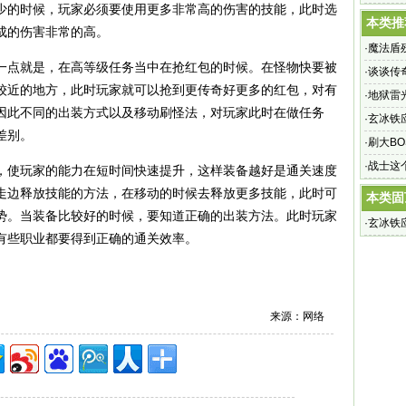
少的时候，玩家必须要使用更多非常高的伤害的技能，此时选
本类推
成的伤害非常的高。
·
魔法盾
点就是，在高等级任务当中在抢红包的时候。在怪物快要被
·
谈谈传
较近的地方，此时玩家就可以抢到更传奇好更多的红包，对有
·
地狱雷
因此不同的出装方式以及移动刷怪法，对玩家此时在做任务
·
玄冰铁
差别。
·
刷大B
·
战士这
使玩家的能力在短时间快速提升，这样装备越好是通关速度
走边释放技能的方法，在移动的时候去释放更多技能，此时可
本类固
势。当装备比较好的时候，要知道正确的出装方法。此时玩家
·
玄冰铁
有些职业都要得到正确的通关效率。
来源：网络