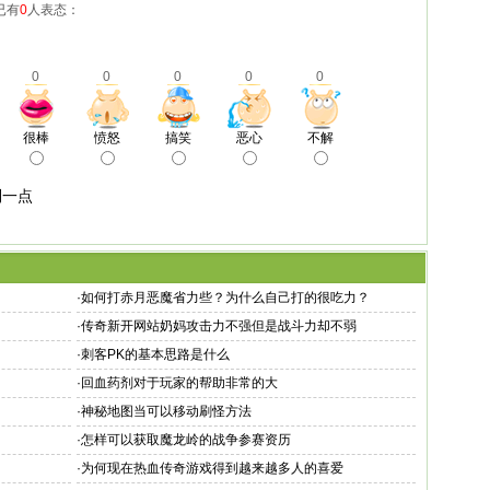
已有
0
人表态：
0
0
0
0
0
很棒
愤怒
搞笑
恶心
不解
利一点
·
如何打赤月恶魔省力些？为什么自己打的很吃力？
·
传奇新开网站奶妈攻击力不强但是战斗力却不弱
·
刺客PK的基本思路是什么
·
回血药剂对于玩家的帮助非常的大
·
神秘地图当可以移动刷怪方法
·
怎样可以获取魔龙岭的战争参赛资历
·
为何现在热血传奇游戏得到越来越多人的喜爱