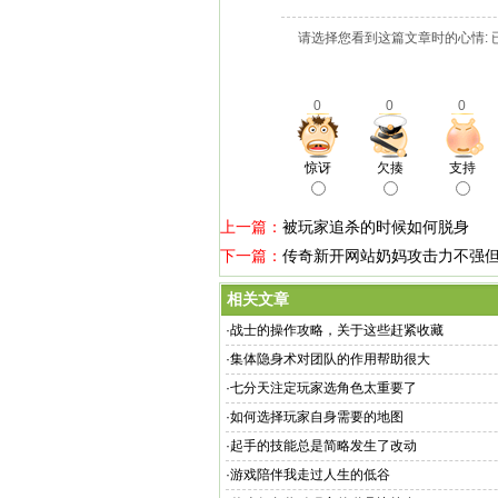
请选择您看到这篇文章时的心情: 
0
0
0
惊讶
欠揍
支持
上一篇：
被玩家追杀的时候如何脱身
下一篇：
传奇新开网站奶妈攻击力不强
相关文章
·
战士的操作攻略，关于这些赶紧收藏
·
集体隐身术对团队的作用帮助很大
·
七分天注定玩家选角色太重要了
·
如何选择玩家自身需要的地图
·
起手的技能总是简略发生了改动
·
游戏陪伴我走过人生的低谷