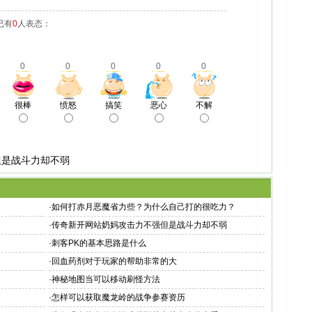
已有
0
人表态：
0
0
0
0
0
很棒
愤怒
搞笑
恶心
不解
但是战斗力却不弱
·
如何打赤月恶魔省力些？为什么自己打的很吃力？
·
传奇新开网站奶妈攻击力不强但是战斗力却不弱
·
刺客PK的基本思路是什么
·
回血药剂对于玩家的帮助非常的大
·
神秘地图当可以移动刷怪方法
·
怎样可以获取魔龙岭的战争参赛资历