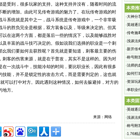
是受到，很多玩家的支持。这种支持并没有，随着时间的流
本类推
不断的增加。由此可见传奇游戏的魅力了。在玩传奇游戏的时
·
大神分
战斗系统就是其中之一，战斗系统是传奇游戏中，一个非常吸
·
英雄逐
战斗的胜负完全是根据，双方装备以及，等级来决定的。但其
·
传奇施
可以在这两个方面，都是落后一些的情况下，以及能够战胜对
·
浅谈法
以及丰富的战斗技巧决定的。假如说我们选择的职业是一个刺
·
新开传
那幺我们要如何去获胜呢？首先就是要知道，刺客最主要的伤
装备
·
称号附
，刺客的伤害来源，就是在于普攻，其实不是这样的。因为对
·
法师的
是在一次战斗中，技能冷却的时间，要比职业长，因此有很多
·
如何打
的技能，并不是锁定性的攻击方式，而是需要判定的，这也就
·
资深玩
百就可以打中对方。因此遇到这种情况，如何去躲避掉，对方的
的地方。
·
单职业
本类固
·
英雄逐
来源：网络
·
浅谈法
·
称号附
·
1.7