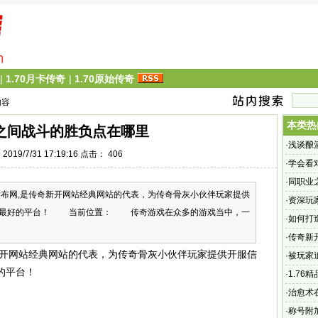
|
1.70月卡传奇
|
1.70原始传奇
内容
本类热
之间战斗的胜负点在哪里
·
浅谈酿
019/7/31 17:19:16 点击：
406
·
学会看
·
同职业
网,是传奇新开网站经典网站的代表，为传奇骨灰小伙伴玩家提供
·
资深玩
奇最好的平台！ 当前位置： 传奇游戏在众多的游戏当中，一
·
如何打
·
传奇新
新开网站经典网站的代表，为传奇骨灰小伙伴玩家提供开服信
·
被玩家
的平台！
·
1.7
·
治愈术
·
称号附