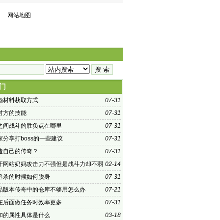
网站地图
门
酒材料获取方式
07-31
对方的技能
07-31
之间战斗的胜负点在哪里
07-31
家分享打boss的一些建议
07-31
造自己的传奇？
07-31
开网站奶妈攻击力不强但是战斗力却不弱
02-14
追杀的时候如何脱身
07-31
6精品版本传奇中的仓库不够用怎么办
07-21
在后面做任务时效率更多
07-31
加的属性具体是什么
03-18