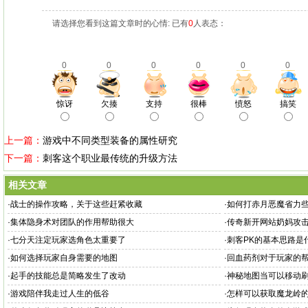
请选择您看到这篇文章时的心情: 已有
0
人表态：
0
0
0
0
0
0
惊讶
欠揍
支持
很棒
愤怒
搞笑
上一篇：
游戏中不同类型装备的属性研究
下一篇：
刺客这个职业最传统的升级方法
相关文章
·
战士的操作攻略，关于这些赶紧收藏
·
如何打赤月恶魔省力
·
集体隐身术对团队的作用帮助很大
·
传奇新开网站奶妈攻
·
七分天注定玩家选角色太重要了
·
刺客PK的基本思路是
·
如何选择玩家自身需要的地图
·
回血药剂对于玩家的
·
起手的技能总是简略发生了改动
·
神秘地图当可以移动
·
游戏陪伴我走过人生的低谷
·
怎样可以获取魔龙岭